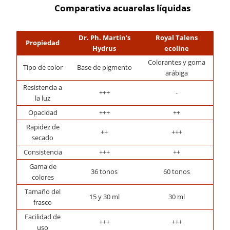
Comparativa acuarelas líquidas
Dr. Ph. Martin's
Royal Talens
Propiedad
Hydrus
ecoline
Colorantes y goma
Tipo de color
Base de pigmento
arábiga
Resistencia a
+++
-
la luz
Opacidad
+++
++
Rapidez de
++
+++
secado
Consistencia
+++
++
Gama de
36 tonos
60 tonos
colores
Tamaño del
15 y 30 ml
30 ml
frasco
Facilidad de
+++
+++
uso