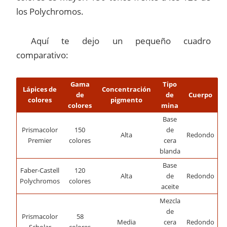
los Polychromos.
Aquí te dejo un pequeño cuadro
comparativo:
Gama
Tipo
Lápices de
Concentración
de
de
Cuerpo
colores
pigmento
colores
mina
Base
Prismacolor
150
de
Alta
Redondo
Premier
colores
cera
blanda
Base
Faber-Castell
120
Alta
de
Redondo
Polychromos
colores
aceite
Mezcla
de
Prismacolor
58
Media
cera
Redondo