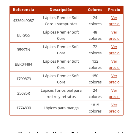
Referencia
Descripción
Colores
Precio
Lápices Premier Soft
24
Ver
4336949087
Core + sacapuntas
colores
precio
Lápices Premier Soft
48
Ver
BER955
Core
colores
precio
Lápices Premier Soft
72
Ver
3599TN
Core
colores
precio
Lápices Premier Soft
132
Ver
BER04484
Core
colores
precio
Lápices Premier Soft
150
Ver
1799879
Core
colores
precio
Lápices Tonos piel para
24
Ver
25085R
rostro y retratos
colores
precio
18+5
Ver
1774800
Lápices para manga
colores
precio