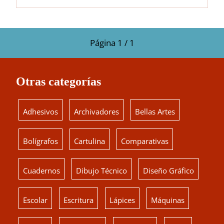
Página 1 / 1
Otras categorías
Adhesivos
Archivadores
Bellas Artes
Bolígrafos
Cartulina
Comparativas
Cuadernos
Dibujo Técnico
Diseño Gráfico
Escolar
Escritura
Lápices
Máquinas