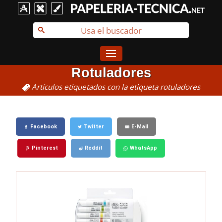
Rotuladores
Artículos etiquetados con la etiqueta rotuladores
Facebook
Twitter
E-Mail
Pinterest
Reddit
WhatsApp