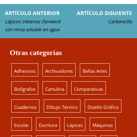
ARTÍCULO ANTERIOR
ARTÍCULO SIGUIENTE
Lápices Inktense Derwent
Carboncillo
con mina soluble en agua
Otras categorías
Adhesivos
Archivadores
Bellas Artes
Bolígrafos
Cartulina
Comparativas
Cuadernos
Dibujo Técnico
Diseño Gráfico
Escolar
Escritura
Lápices
Máquinas