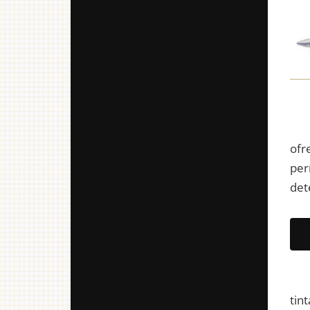
ofr
per
det
tin