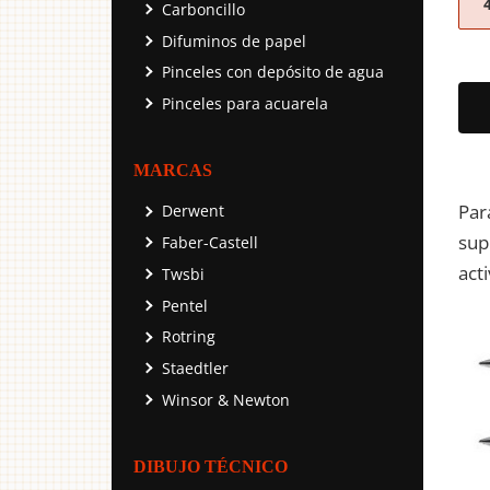
Carboncillo
Difuminos de papel
Pinceles con depósito de agua
Pinceles para acuarela
MARCAS
Par
Derwent
sup
Faber-Castell
act
Twsbi
Pentel
Rotring
Staedtler
Winsor & Newton
DIBUJO TÉCNICO