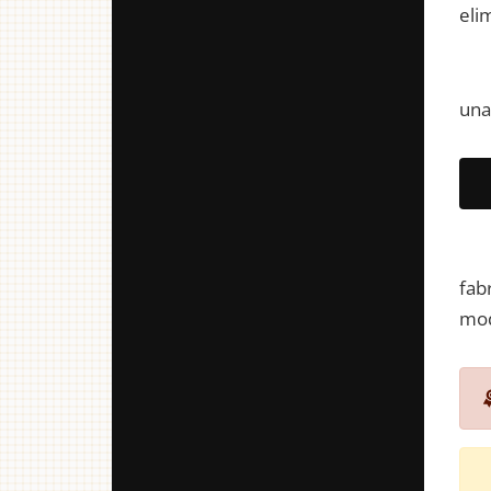
eli
una
fab
mod