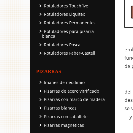
Rotuladores Touchfive
Rotuladores Liquitex
Rotuladores Permanentes
Rotuladores para pizarra
blanca
Rotuladores Posca
emb
Rotuladores Faber-Castell
fun
de 
PIZARRAS
Imanes de neodimio
Pizarras de acero vitrificado
del
des
Pizarras con marco de madera
se 
Pizarras blancas
—y 
Pizarras con caballete
Pizarras magnéticas